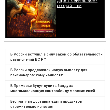
дарят сейчас все -
создай сам
.