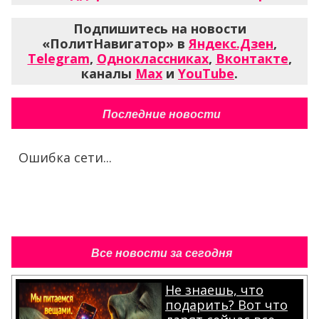
Подпишитесь на новости
«ПолитНавигатор» в
Яндекс.Дзен
,
Telegram
,
Одноклассниках
,
Вконтакте
,
каналы
Max
и
YouTube
.
Последние новости
Ошибка сети...
Все новости за сегодня
Не знаешь, что
подарить? Вот что