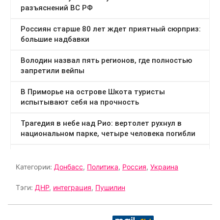
Категории:
Донбасс
,
Политика
,
Россия
,
Украина
Тэги:
ДНР
,
интеграция
,
Пушилин