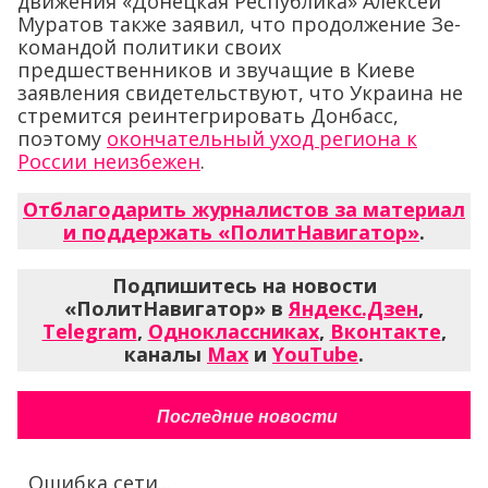
движения «Донецкая Республика» Алексей
Муратов также заявил, что продолжение Зе-
командой политики своих
предшественников и звучащие в Киеве
заявления свидетельствуют, что Украина не
стремится реинтегрировать Донбасс,
поэтому
окончательный уход региона к
России неизбежен
.
Отблагодарить журналистов за материал
и поддержать «ПолитНавигатор»
.
Подпишитесь на новости
«ПолитНавигатор» в
Яндекс.Дзен
,
Telegram
,
Одноклассниках
,
Вконтакте
,
каналы
Max
и
YouTube
.
Последние новости
Ошибка сети...