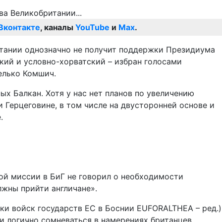
Вконтакте
, каналы
YouTube
и
Max
.
итании однозначно не получит поддержки Президиума
ский и условно-хорватский – избран голосами
елько Комшич.
х Балкан. Хотя у нас нет планов по увеличению
 Герцеговине, в том числе на двусторонней основе и
.
ой миссии в БиГ не говорил о необходимости
лжны прийти англичане».
ки войск государств ЕС в Боснии EUFORALTHEA – ред.)
и логично сомневаться в намерениях британцев,