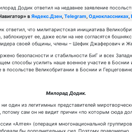
Навигатор» в
Яндекс.Дзен
,
Telegram
,
Одноклассниках
,
ик ответил, что милитаристская инициатива Великобр
, заблокирует ее, даже если на нее согласятся бошняк
 лидера своей общины, члены – Шефик Джаферович и Ж
жено безопасности и стабильности БиГ и всех Западны
щем способы усилить наше военное участие в Боснии и
е в посольстве Великобритании в Боснии и Герцеговине
Милорад Додик.
о ни один из легитимных представителей миротворческ
, потому сам он не видит причин «по которым сюда до
ссии «Алтея» (операция многонациональной группиров
ребовали бы дополнительных сил. Поэтому правомерно, 