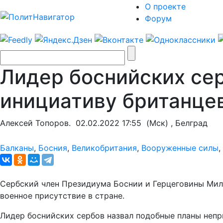
О проекте
Форум
Лидер боснийских се
инициативу британце
Алексей Топоров.
02.02.2022 17:55
(Мск) , Белград
Балканы
,
Босния
,
Великобритания
,
Вооруженные силы
,
Сербский член Президиума Боснии и Герцеговины Мило
военное присутствие в стране.
Лидер боснийских сербов назвал подобные планы неп