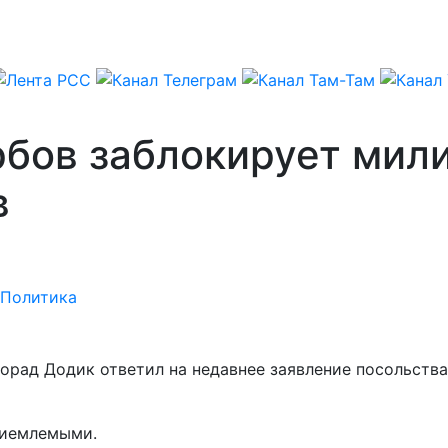
рбов заблокирует мил
в
Политика
рад Додик ответил на недавнее заявление посольства
риемлемыми.