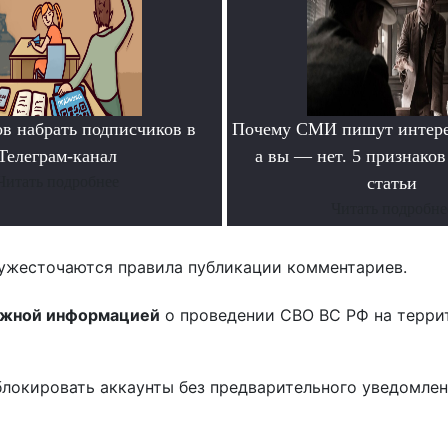
ов набрать подписчиков в
Почему СМИ пишут интере
Телеграм-канал
а вы — нет. 5 признако
Читать подробнее
статьи
Читать подробне
ужесточаются правила публикации комментариев.
ожной информацией
о проведении СВО ВС РФ на терри
блокировать аккаунты без предварительного уведомле
!