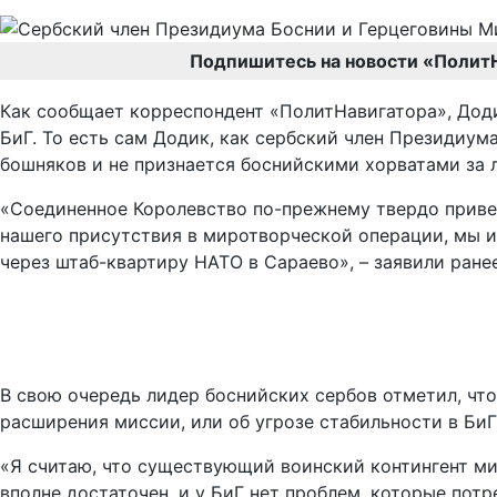
Подпишитесь на новости «Полит
Как сообщает корреспондент «ПолитНавигатора», Дод
БиГ. То есть сам Додик, как сербский член Президиума
бошняков и не признается боснийскими хорватами за
«Соединенное Королевство по-прежнему твердо привер
нашего присутствия в миротворческой операции, мы и
через штаб-квартиру НАТО в Сараево», – заявили ране
В свою очередь лидер боснийских сербов отметил, чт
расширения миссии, или об угрозе стабильности в БиГ
«Я считаю, что существующий воинский контингент ми
вполне достаточен, и у БиГ нет проблем, которые пот