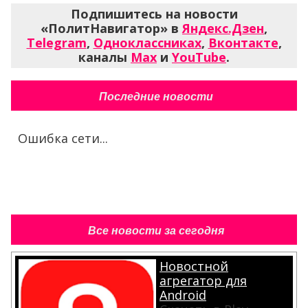
Подпишитесь на новости
«ПолитНавигатор» в
Яндекс.Дзен
,
Telegram
,
Одноклассниках
,
Вконтакте
,
каналы
Max
и
YouTube
.
Последние новости
Ошибка сети...
Все новости за сегодня
Новостной
агрегатор для
Android