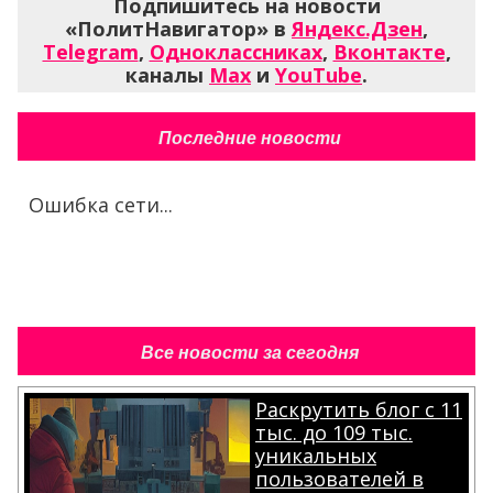
Подпишитесь на новости
«ПолитНавигатор» в
Яндекс.Дзен
,
Telegram
,
Одноклассниках
,
Вконтакте
,
каналы
Max
и
YouTube
.
Последние новости
Ошибка сети...
Все новости за сегодня
Раскрутить блог с 11
тыс. до 109 тыс.
уникальных
пользователей в