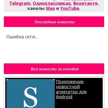
Telegram
,
Одноклассниках
,
Вконтакте
,
каналы
Max
и
YouTube
.
Последние новости
Ошибка сети...
Все новости за сегодня
Приложение
новостной
агрегатор для
Android
.