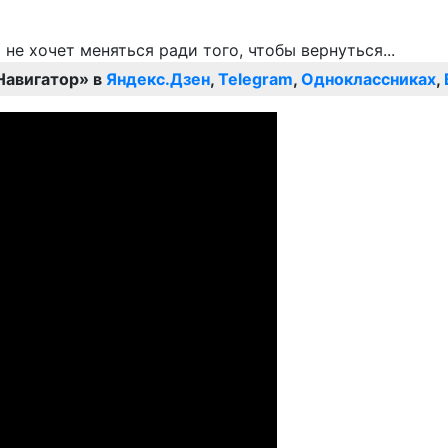
Навигатор» в
Яндекс.Дзен
,
Telegram
,
Одноклассниках
,