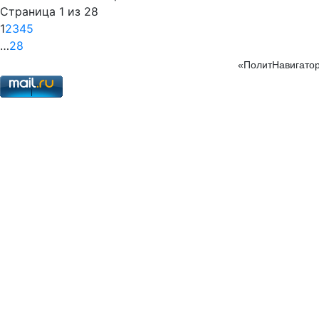
Страница 1 из 28
1
2
3
4
5
…
28
«ПолитНавигатор