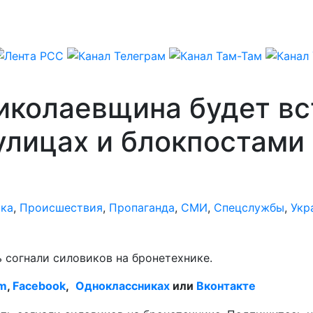
иколаевщина будет вс
 улицах и блокпостами
ка
,
Происшествия
,
Пропаганда
,
СМИ
,
Спецслужбы
,
Укр
 согнали силовиков на бронетехнике.
am
,
Facebook
,
Одноклассниках
или
Вконтакте