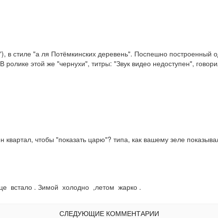
), в стиле "а ля Потёмкинских деревень". Поспешно построенный оди
В ролике этой же "чернухи", титры: "Звук видео недоступен", говори
н квартал, чтобы "показать царю"? типа, как вашему зеле показывал
нце  встало . Зимой  холодно  ,летом  жарко .
СЛЕДУЮЩИЕ КОММЕНТАРИИ