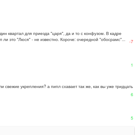
н квартал для приезда "царя", да и то с конфузом. В кадре 
л ли это "Люся" - не известно. Короче: очередной "обосрамс"...
-7
1
и свежие укрепления? а пипл схавает так же, как вы уже тридцать 
6
5