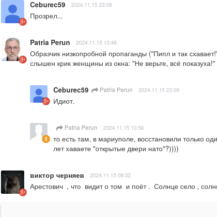
Ceburec59
2024.11.15 23:08
Прозрел...
Patria Perun
2024.11.15 10:46
Образчик низкопробной пропаганды ("Пипл и так схавает!"
слышен крик женщины из окна: "Не верьте, всё показуха!" 
Ceburec59
Patria Perun
2024.11.15 23:09
Идиот.
Patria Perun
2024.11.15 10:56
то есть там, в мариуполе, восстановили только оди
лет хаваете "открытые двери нато"?))))
виктор черняев
2024.11.15 08:32
Арестович  , что  видит о том  и поёт .  Солнце село , сол