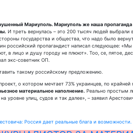
азрушенный Мариуполь. Мариуполь же наша пропаганда
ны.
И треть вернулась – это 200 тысяч людей выбрали 
стороны государства и общества, что надо было вернут
ин российский пропагандист написал следующее: «Мы п
, в лицо и душу городу не плюют». Тоо, се, пятое, деся
азал экс-советник ОП.
ставить такому российскому предложению.
проект, о котором мечтает 73% украинцев, по крайней 
рьезное материальное наполнение.
Реально простым л
а уровне улиц, судов и так далее», – заявил Арестови
естовича: Россия дает реальные блага и возможности.