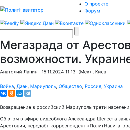
О проекте
Форум
Мегазрада от Арестов
возможности. Украин
Анатолий Лапин.
15.11.2024 11:13
(Мск) , Киев
Война
,
Дзен
,
Мариуполь
,
Общество
,
Россия
,
Украина
Возвращение в российский Мариуполь трети населения
Об этом в эфире видеоблога Александра Шелеста заяв
Арестович, передаёт корреспондент «ПолитНавигатора