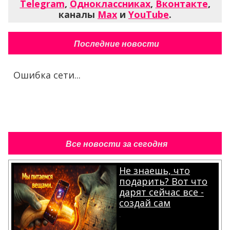
Telegram
,
Одноклассниках
,
Вконтакте
,
каналы
Max
и
YouTube
.
Последние новости
Ошибка сети...
Все новости за сегодня
Не знаешь, что
подарить? Вот что
дарят сейчас все -
создай сам
.