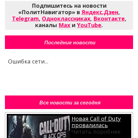
Подпишитесь на новости
«ПолитНавигатор» в
Яндекс.Дзен
,
Telegram
,
Одноклассниках
,
Вконтакте
,
каналы
Max
и
YouTube
.
Последние новости
Ошибка сети...
Все новости за сегодня
Новая Call of Duty
провалилась
Читать поробнее