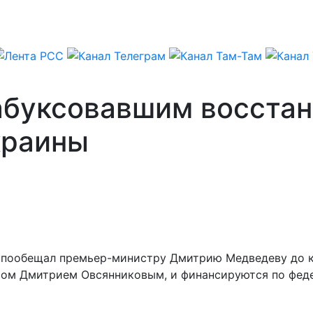
абуксовавшим восста
краины
пообещал премьер-министру Дмитрию Медведеву до ко
ром Дмитрием Овсянниковым, и финансируются по фед