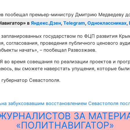
Навигатор» в
Яндекс.Дзен
,
Telegram
,
Одноклассниках
,
 запланированных государством по ФЦП развития Крыма
 согласования, проведения публичного ценового аудит
бъекты начать», – пообещал Развозжаев.
 Я во время совещания по реализации проектов и про
деюсь, вы сможете наверстать упущения, которые были»
 губернатор Севастополя.
ьна забуксовавшим восстановлением Севастополя пос
ЖУРНАЛИСТОВ ЗА МАТЕРИ
«ПОЛИТНАВИГАТОР»