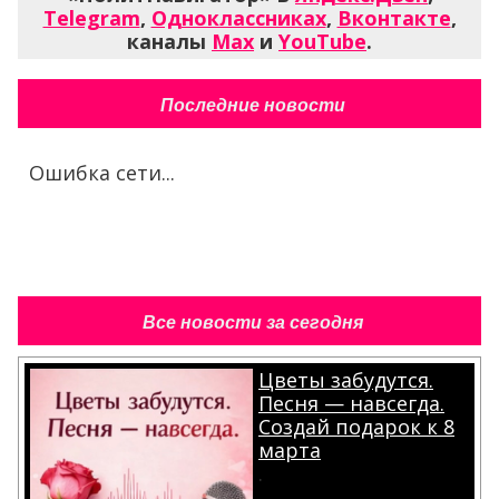
Telegram
,
Одноклассниках
,
Вконтакте
,
каналы
Max
и
YouTube
.
Последние новости
Ошибка сети...
Все новости за сегодня
Цветы забудутся.
Песня — навсегда.
Создай подарок к 8
марта
.