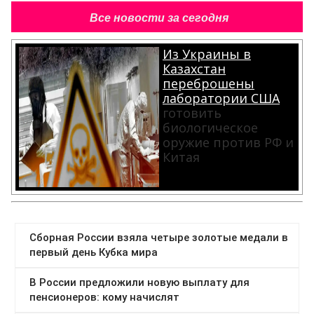
Все новости за сегодня
Из Украины в
Казахстан
переброшены
лаборатории США
готовить
биологическое
оружие против РФ и
Китая