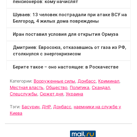
Категории:
Вооруженные силы
,
Донбасс
,
Криминал
,
Местная власть
,
Общество
,
Политика
,
Скандал
,
Спецслужбы
,
Сюжет дня
,
Украина
Тэги:
Басурин
,
ДНР
,
Донбасс
,
наемники на службе у
Киева