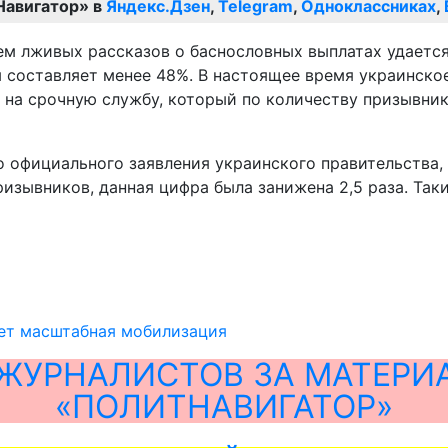
Навигатор» в
Яндекс.Дзен
,
Telegram
,
Одноклассниках
,
ем лживых рассказов о баснословных выплатах удаетс
 составляет менее 48%. В настоящее время украинско
 на срочную службу, который по количеству призывник
 официального заявления украинского правительства, 
ризывников, данная цифра была занижена 2,5 раза. Так
дет масштабная мобилизация
ЖУРНАЛИСТОВ ЗА МАТЕРИ
«ПОЛИТНАВИГАТОР»