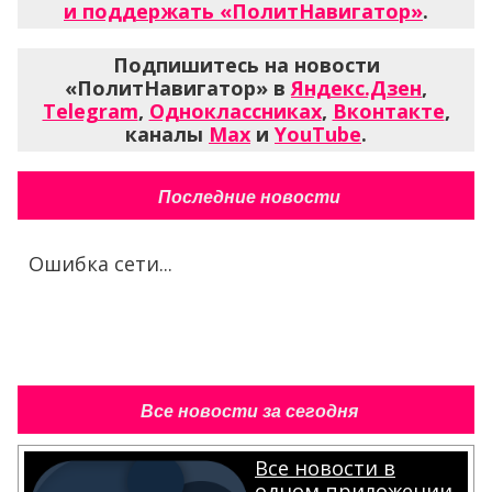
и поддержать «ПолитНавигатор»
.
Подпишитесь на новости
«ПолитНавигатор» в
Яндекс.Дзен
,
Telegram
,
Одноклассниках
,
Вконтакте
,
каналы
Max
и
YouTube
.
Последние новости
Ошибка сети...
Все новости за сегодня
Все новости в
одном приложении