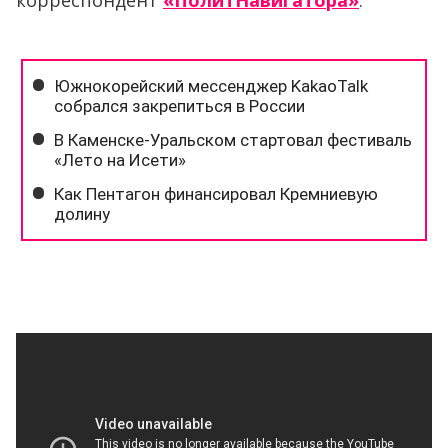
корреспондент
«ПолитНавигатора»
.