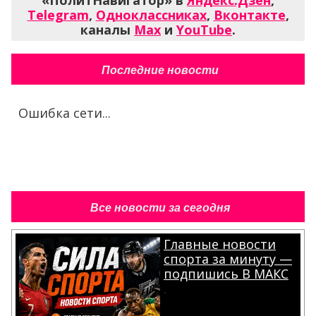
«ПолитНавигатор» в
Яндекс.Дзен
,
Telegram
,
Одноклассниках
,
Вконтакте
,
каналы
Max
и
YouTube
.
Последние новости
Ошибка сети...
Все новости за сегодня
Главные новости
спорта за минуту —
подпишись В МАКС
.