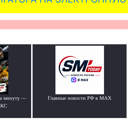
за минуту —
Главные новости РФ в MAX
АКС
.