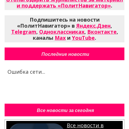
и поддержать «ПолитНавигатор»
.
Подпишитесь на новости
«ПолитНавигатор» в
Яндекс.Дзен
,
Telegram
,
Одноклассниках
,
Вконтакте
,
каналы
Max
и
YouTube
.
Последние новости
Ошибка сети...
Все новости за сегодня
Все новости в