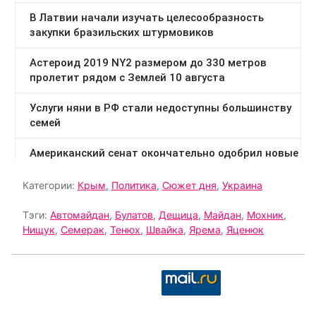
Категории:
Крым
,
Политика
,
Сюжет дня
,
Украина
Тэги:
Автомайдан
,
Булатов
,
Дещица
,
Майдан
,
Мохник
,
Нищук
,
Семерак
,
Тенюх
,
Швайка
,
Ярема
,
Яценюк