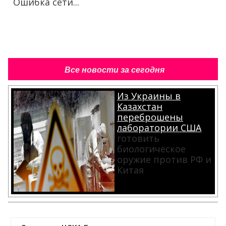
Ошибка сети...
Все новости за сегодня
Из Украины в
Казахстан
переброшены
лаборатории США
готовить
биологическое
оружие против РФ и
Китая