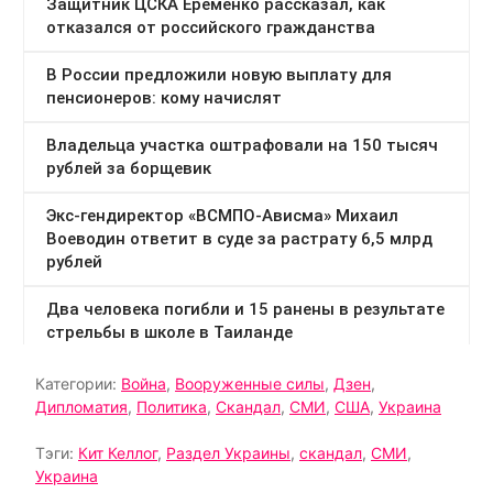
Категории:
Война
,
Вооруженные силы
,
Дзен
,
Дипломатия
,
Политика
,
Скандал
,
СМИ
,
США
,
Украина
Тэги:
Кит Келлог
,
Раздел Украины
,
скандал
,
СМИ
,
Украина