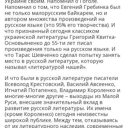
Украине своим. Напомнил о Гоголе.
Напомнил о том, что Евгений Гребинка был
не только малорусским байкарем, но и
автором множества произведений на
русском языке (это 95% его творчества). И
что признанный сегодня классиком
украинской литературы Григорий Квитка-
Основьяненко до 55-ти лет писал
произведения только на русском языке. И
что Тарас Шевченко сделал попытку занять
место в русской литературе, которую
называл «литературой нашей».
И что были в русской литературе писатели
Всеволод Крестовский, Василий Авсеенко,
Игнатий Потапенко, Владимир Короленко и
многие-многие другие – выходцы из Малой
Руси, внесшие значительный вклад в
развитие русской литературы. Их имена
(кроме Короленко) сегодня неизвестны
широкой публике. Между тем, отказываясь
от их литературного наследия, современные