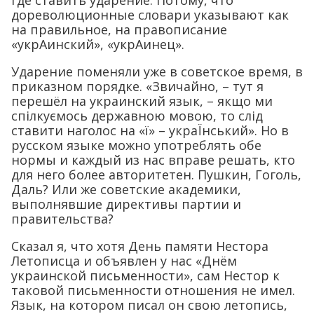
где ставить ударение. Потому, что
дореволюционные словари указывают как
на правильное, на правописание
«укрАинский», «укрАинец».
Ударение поменяли уже в советское время, в
приказном порядке. «Звичайно, – тут я
перешёл на украинский язык, – якщо ми
спілкуємось державною мовою, то слід
ставити наголос на «ї» – украЇнський». Но в
русском языке можно употреблять обе
нормы и каждый из нас вправе решать, кто
для него более авторитетен. Пушкин, Гоголь,
Даль? Или же советские академики,
выполнявшие директивы партии и
правительства?
Сказал я, что хотя День памяти Нестора
Летописца и объявлен у нас «Днём
украинской письменности», сам Нестор к
таковой письменности отношения не имел.
Язык, на котором писал он свою летопись,