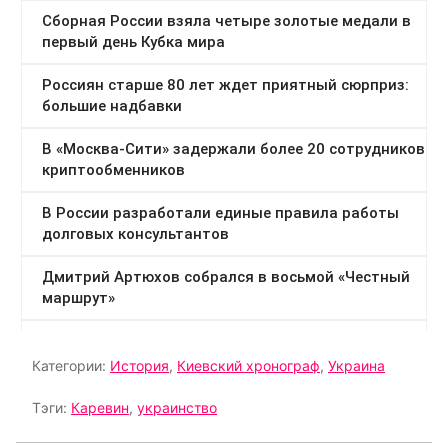
Категории:
История
,
Киевский хронограф
,
Украина
Тэги:
Каревин
,
украинство