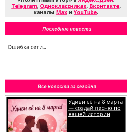
Telegram
,
Одноклассниках
,
Вконтакте
,
каналы
Max
и
YouTube
.
Последние новости
Ошибка сети...
Все новости за сегодня
Удиви её на 8 марта
— создай песню по
вашей истории
.