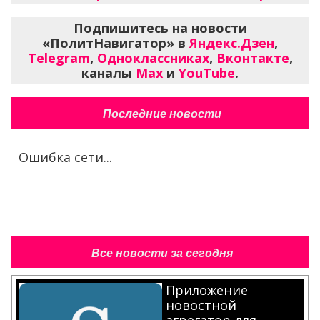
Подпишитесь на новости
«ПолитНавигатор» в
Яндекс.Дзен
,
Telegram
,
Одноклассниках
,
Вконтакте
,
каналы
Max
и
YouTube
.
Последние новости
Ошибка сети...
Все новости за сегодня
Приложение
новостной