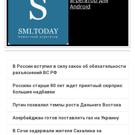
агрегатор для
Android
.