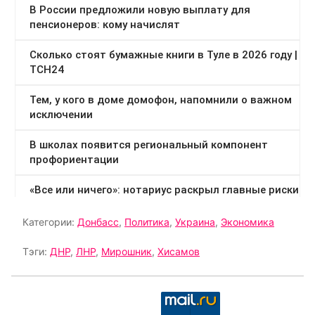
Категории:
Донбасс
,
Политика
,
Украина
,
Экономика
Тэги:
ДНР
,
ЛНР
,
Мирошник
,
Хисамов