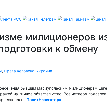
изме милиционеров и
подготовки к обмену
и
,
Права человека
,
Украина
пресечения бывшим мариупольским милиционерам Евге
ажей на личное обязательство. Все четверо подозрева
корреспондент
ПолитНавигатора
.