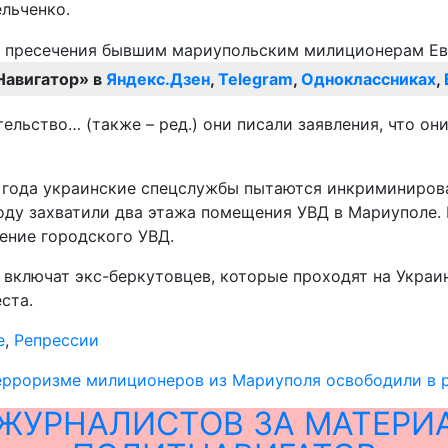
льченко.
Навигатор» в
Яндекс.Дзен
,
Telegram
,
Одноклассниках
,
льство… (также – ред.) они писали заявления, что они
 года украинские спецслужбы пытаются инкриминирова
оду захватили два этажа помещения УВД в Мариуполе. 
ение городского УВД.
н включат экс-беркутовцев, которые проходят на Украи
ста.
е
,
Репрессии
ерроризме милиционеров из Мариуполя освободили в р
ЖУРНАЛИСТОВ ЗА МАТЕРИ