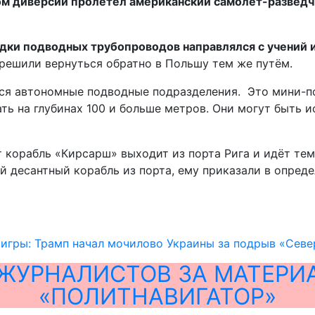
том диверсии пролетел американский самолет-развед
адки подводных трубопроводов направлялся с учений
 решили вернуться обратно в Польшу тем же путём.
ятся автономные подводные подразделения. Это мини-
ать на глубинах 100 и больше метров. Они могут быть 
т корабль «Кирсарш» выходит из порта Рига и идёт те
й десантный корабль из порта, ему приказали в опред
 игры: Трамп начал мочилово Украины за подрыв «Сев
ЖУРНАЛИСТОВ ЗА МАТЕРИ
«ПОЛИТНАВИГАТОР»