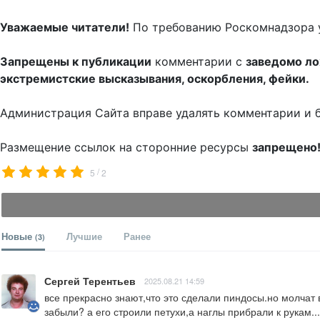
Уважаемые читатели!
По требованию Роскомнадзора 
Запрещены к публикации
комментарии с
заведомо л
экстремистские высказывания, оскорбления, фейки.
Администрация Сайта вправе удалять комментарии и 
Размещение ссылок на сторонние ресурсы
запрещено
/
5
2
Новые
Лучшие
Ранее
(3)
Сергей Терентьев
2025.08.21 14:59
все прекрасно знают,что это сделали пиндосы.но молчат в
забыли? а его строили петухи,а наглы прибрали к рукам...