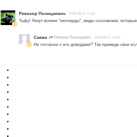
Ревизор Полицаевич
2025.08.21 13:29
Тьфу! Лезут всякие "иксперды", жиды сосновские, которы
Савва
Ревизор Полицаевич
2025.08.21 14:43
Не согласен с его доводами? Так приведи свои есл