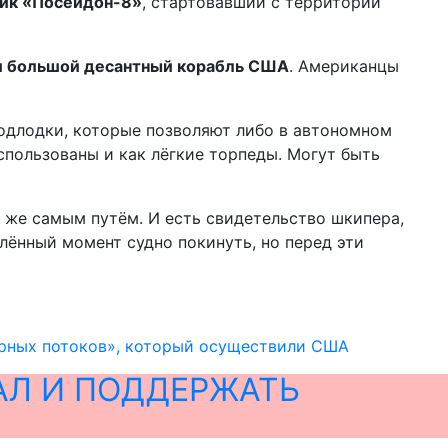
чик «Посейдон-8»
, стартовавший с территории
 и большой десантный корабль США
. Американцы
подлодки, которые позволяют либо в автономном
использованы и как лёгкие торпеды. Могут быть
м же самым путём. И есть свидетельство шкипера,
елённый момент судно покинуть, но перед эти
ерных потоков», который осуществили США
АЛ И ПОДДЕРЖАТЬ