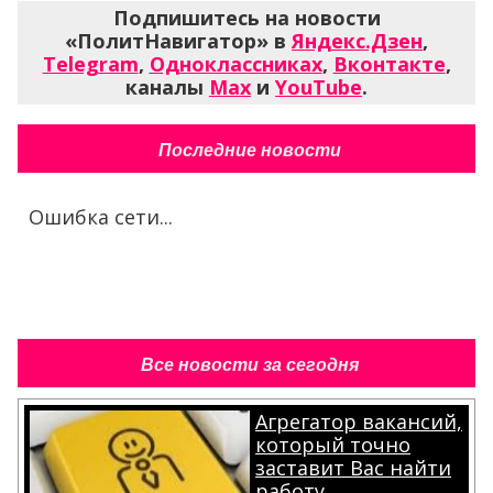
Подпишитесь на новости
«ПолитНавигатор» в
Яндекс.Дзен
,
Telegram
,
Одноклассниках
,
Вконтакте
,
каналы
Max
и
YouTube
.
Последние новости
Ошибка сети...
Все новости за сегодня
Агрегатор вакансий,
который точно
заставит Вас найти
работу