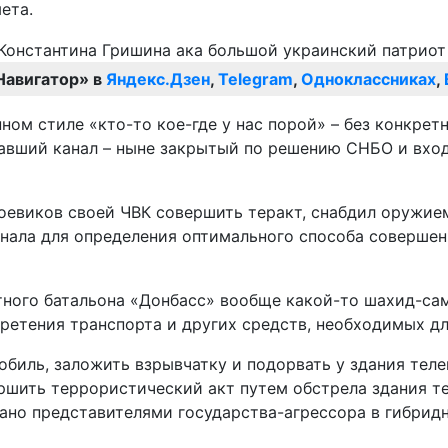
ета.
Навигатор» в
Яндекс.Дзен
,
Telegram
,
Одноклассниках
,
ном стиле «кто-то кое-где у нас порой» – без конкрет
адавший канал – ныне закрытый по решению СНБО и вхо
евиков своей ЧВК совершить теракт, снабдил оружием 
нала для определения оптимального способа совершени
тного батальона «Донбасс» вообще какой-то шахид-сам
бретения транспорта и других средств, необходимых д
биль, заложить взрывчатку и подорвать у здания теле
ршить террористический акт путем обстрела здания те
ано представителями государства-агрессора в гибридн