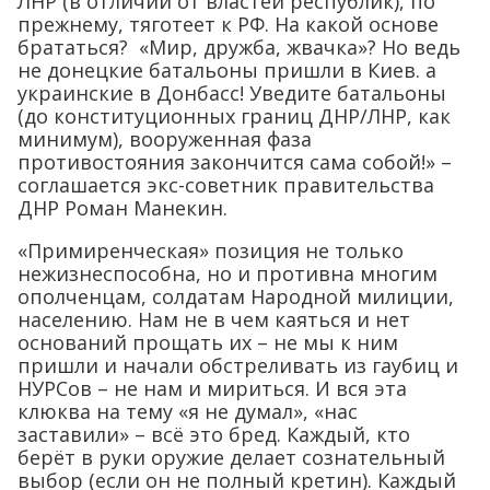
ЛНР (в отличии от властей республик), по
прежнему, тяготеет к РФ. На какой основе
брататься? «Мир, дружба, жвачка»? Но ведь
не донецкие батальоны пришли в Киев. а
украинские в Донбасс! Уведите батальоны
(до конституционных границ ДНР/ЛНР, как
минимум), вооруженная фаза
противостояния закончится сама собой!» –
соглашается экс-советник правительства
ДНР Роман Манекин.
«Примиренческая» позиция не только
нежизнеспособна, но и противна многим
ополченцам, солдатам Народной милиции,
населению. Нам не в чем каяться и нет
оснований прощать их – не мы к ним
пришли и начали обстреливать из гаубиц и
НУРСов – не нам и мириться. И вся эта
клюква на тему «я не думал», «нас
заставили» – всё это бред. Каждый, кто
берёт в руки оружие делает сознательный
выбор (если он не полный кретин). Каждый