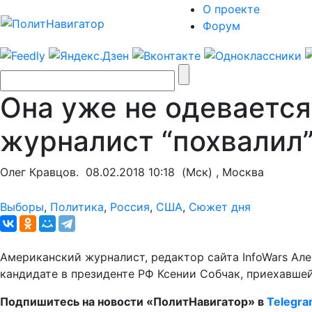
О проекте
Форум
Она уже не одевается
журналист “похвалил
Олег Кравцов.
08.02.2018 10:18
(Мск) , Москва
Выборы
,
Политика
,
Россия
,
США
,
Сюжет дня
Американский журналист, редактор сайта InfoWars Ал
кандидате в президенте РФ Ксении Собчак, приехавше
Подпишитесь на новости «ПолитНавигатор» в
Telegr