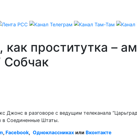
, как проститутка – а
” Собчак
екс Джонс в разговоре с ведущим телеканала “Царьгра
й в Соединенные Штаты.
am
,
Facebook
,
Одноклассниках
или
Вконтакте