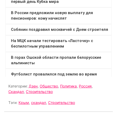
Категории:
Дзен
,
Общество
,
Политика
,
Россия
,
Скандал
,
Строительство
Тэги:
Крым
,
скандал
,
Строительство