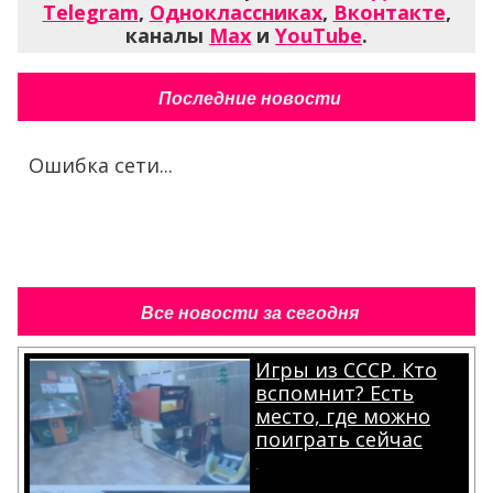
Telegram
,
Одноклассниках
,
Вконтакте
,
каналы
Max
и
YouTube
.
Последние новости
Ошибка сети...
Все новости за сегодня
Игры из СССР. Кто
вспомнит? Есть
место, где можно
поиграть сейчас
.