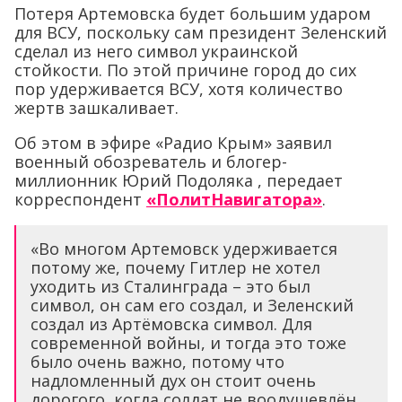
Потеря Артемовска будет большим ударом
для ВСУ, поскольку сам президент Зеленский
сделал из него символ украинской
стойкости. По этой причине город до сих
пор удерживается ВСУ, хотя количество
жертв зашкаливает.
Об этом в эфире «Радио Крым» заявил
военный обозреватель и блогер-
миллионник Юрий Подоляка , передает
корреспондент
«ПолитНавигатора»
.
«Во многом Артемовск удерживается
потому же, почему Гитлер не хотел
уходить из Сталинграда – это был
символ, он сам его создал, и Зеленский
создал из Артёмовска символ. Для
современной войны, и тогда это тоже
было очень важно, потому что
надломленный дух он стоит очень
дорогого, когда солдат не воодушевлён,