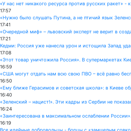
«У нас нет никакого ресурса против русских ракет» - 
17:57
«Нужно было слушать Путина, а не птичий язык Зеленс
17:41
«Очередной миф» – львовский эксперт не верит в соз
17:21
Кедми: Россия уже нанесла урон и истощила Запад уд
17:08
«Этот товар уничтожила Россия». В супермаркетах Ки
16:59
«США могут отдать нам всю свою ПВО – всё равно бес
16:50
«Ему ближе Герасимов и советская школа»: в Киеве о
16:40
«Зеленский – нацист!». Эти кадры из Сербии не показ
16:24
«Заинтересована в максимальном ослаблении России»
16:19
Все идейные добровольцы - борцы с «замшелым совко