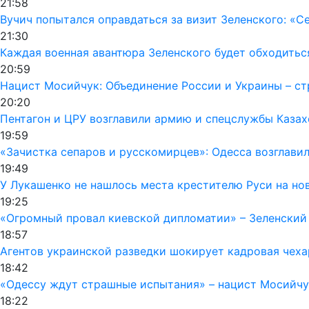
21:58
Вучич попытался оправдаться за визит Зеленского: «С
21:30
Каждая военная авантюра Зеленского будет обходиться
20:59
Нацист Мосийчук: Объединение России и Украины – ст
20:20
Пентагон и ЦРУ возглавили армию и спецслужбы Каза
19:59
«Зачистка сепаров и русскомирцев»: Одесса возглавил
19:49
У Лукашенко не нашлось места крестителю Руси на но
19:25
«Огромный провал киевской дипломатии» – Зеленский
18:57
Агентов украинской разведки шокирует кадровая чеха
18:42
«Одессу ждут страшные испытания» – нацист Мосийчу
18:22