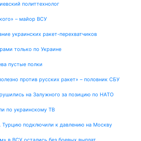
киевский политтехнолог
кого» – майор ВСУ
дание украинских ракет-перехватчиков
арами только по Украине
ева пустые полки
полезно против русских ракет» – половник СБУ
брушились на Залужного за позицию по НАТО
али по украинскому ТВ
. Турцию подключили к давлению на Москву
м» в ВСУ остались без боевых выплат