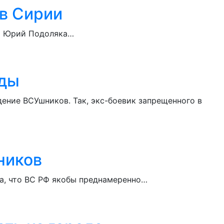
 в Сирии
ер Юрий Подоляка…
ады
ение ВСУшников. Так, экс-боевик запрещенного в
ников
ла, что ВС РФ якобы преднамеренно…