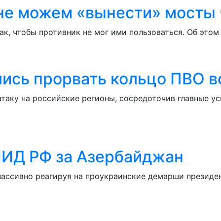
не можем «вынести» мосты
к, чтобы противник не мог ими пользоваться. Об этом
ись прорвать кольцо ПВО 
аку на российские регионы, сосредоточив главные уси
МИД РФ за Азербайджан
пассивно реагируя на проукраинские демарши президе