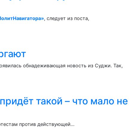
ПолитНавигатора»
, следует из поста,
ргают
появилась обнадеживающая новость из Суджи. Так,
придёт такой – что мало не
ротестам против действующей…