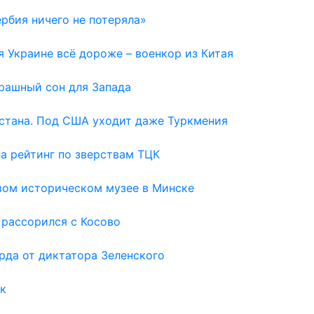
ербия ничего не потеряла»
 Украине всё дороже – военкор из Китая
рашный сон для Запада
хстана. Под США уходит даже Туркмения
а рейтинг по зверствам ТЦК
вом историческом музее в Минске
 рассорился с Косово
рда от диктатора Зеленского
к