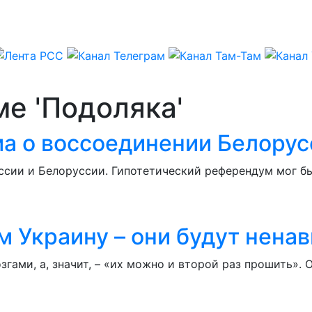
ме 'Подоляка'
а о воссоединении Белорусс
ссии и Белоруссии. Гипотетический референдум мог бы
м Украину – они будут ненав
ами, а, значит, – «их можно и второй раз прошить». 