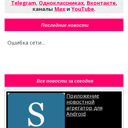
Telegram
,
Одноклассниках
,
Вконтакте
,
каналы
Max
и
YouTube
.
Последние новости
Ошибка сети...
Все новости за сегодня
Приложение
новостной
агрегатор для
Android
.