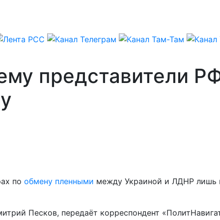
ему представители РФ
ну
рах по
обмену пленными
между Украиной и ЛДНР лишь п
митрий Песков, передаёт корреспондент «ПолитНавига