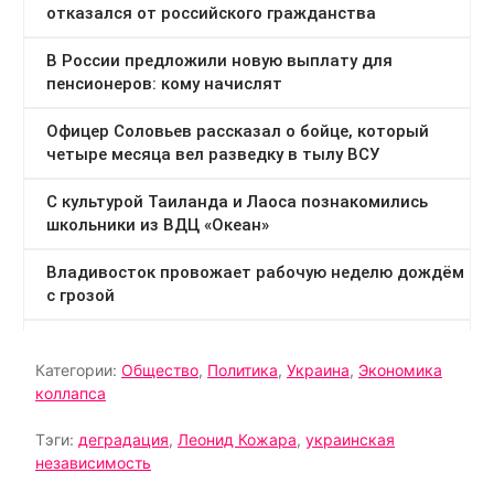
Категории:
Общество
,
Политика
,
Украина
,
Экономика
коллапса
Тэги:
деградация
,
Леонид Кожара
,
украинская
независимость