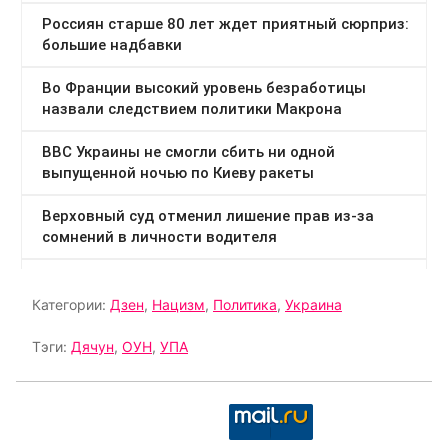
Категории:
Дзен
,
Нацизм
,
Политика
,
Украина
Тэги:
Дячун
,
ОУН
,
УПА