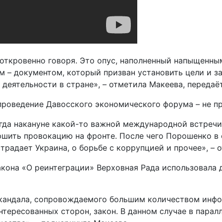
н, откровенно говоря. Это опус, наполненный напыщенн
 – документом, который призван установить цели и з
 деятельности в стране», – отметила Макеева, переда
 проведение Давосского экономического форума – не п
огда накануне какой-то важной международной встреч
ершить провокацию на фронте. После чего Порошенко в
страдает Украина, о борьбе с коррупцией и прочее», – 
кона «О реинтеграции» Верховная Рада использовала д
 скандала, сопровождаемого большим количеством инф
нтересованных сторон, закон. В данном случае в парал