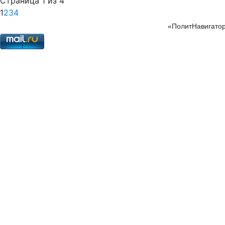
Страница 1 из 4
1
2
3
4
«ПолитНавигатор