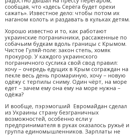
радостно дышал на прессу перегаром,
сообщая, что «здесь Серёга будет орехи
сажать». Известное дело: чтобы потом их
наганом колоть и раздавать в кульках детям.
Хорошо известно и то, как работают
украинские пограничники, рассаженные по
собачьим будкам вдоль границы с Крымом.
Чистое Гуляй-поле: закон степь, хомяк
прокурор. У каждого украинского
пограничного суслика свой свод правил:
хочу – очередь едущих в Крым сограждан на
пекле весь день промариную, хочу – новую
одёжу с терпилы сниму. Один чёрт, на море
едет – зачем ему она ему на море нужна –
одёжа?
И вообще, пэрэмогший Евромайдан сделал
из Украины страну безграничных
возможностей, особенно если у
предпринимателя в руках оказалось ружьё и
группа единомышленников. Зарплаты не