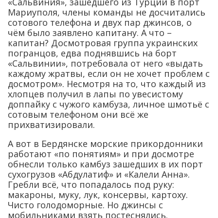
«Сальвиния», зашедшего из Турции в порт
Мариуполя, члены команды не досчитались
сотового телефона и двух пар джинсов, о
чём было заявлено капитану. А что –
капитан? Досмотровая группа украинских
погранцов, едва поднявшись на борт
«Сальвинии», потребовала от него «выдать
каждому жратвы, если он не хочет проблем с
досмотром». Несмотря на то, что каждый из
хлопцев получил в лапы по увесистому
доппайку с чужого камбуза, личное шмотьё с
сотовым телефоном они всё же
прихватизировали.
А вот в Бердянске морские прикордонники
работают «по понятиям» и при досмотре
обнесли только камбуз зашедших в их порт
сухогрузов «Абдулатиф» и «Калели Анна».
Гребли всё, что попадалось под руку:
макароны, муку, лук, консервы, картоху.
Чисто голодоморные. Но джинсы с
мобильниками взять постеснялись.