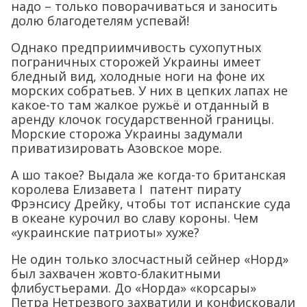
надо – только поворачиваться и заносить
долю благодетелям успевай!
Однако предприимчивость сухопутных
пограничных сторожей Украины имеет
бледный вид, холодные ноги на фоне их
морских собратьев. У них в цепких лапах не
какое-то там жалкое ружьё и отданный в
аренду клочок государственной границы.
Морские сторожа Украины задумали
приватизировать Азовское море.
А шо такое? Выдала же когда-то британская
королева Елизавета I патент пирату
Фрэнсису Дрейку, чтобы тот испанские суда
в океане курочил во славу короны. Чем
«украинские патриоты» хуже?
Не один только злосчастный сейнер «Норд»
был захвачен жовто-блакитными
флибустьерами. До «Норда» «корсары»
Петра Нетрезвого захватили и конфисковали