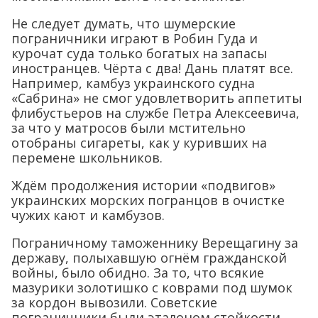
Не следует думать, что шумерские
пограничники играют в Робин Гуда и
курочат суда только богатых на запасы
иностранцев. Чёрта с два! Дань платят все.
Например, камбуз украинского судна
«Сабрина» не смог удовлетворить аппетиты
флибустьеров на службе Петра Алексеевича,
за что у матросов были мстительно
отобраны сигареты, как у куривших на
перемене школьников.
Ждём продолжения истории «подвигов»
украинских морских погранцов в очистке
чужих кают и камбузов.
Пограничному таможеннику Верещагину за
державу, полыхавшую огнём гражданской
войны, было обидно. За то, что всякие
мазурики золотишко с коврами под шумок
за кордон вывозили. Советские
пограничники были эталоном стойкости,