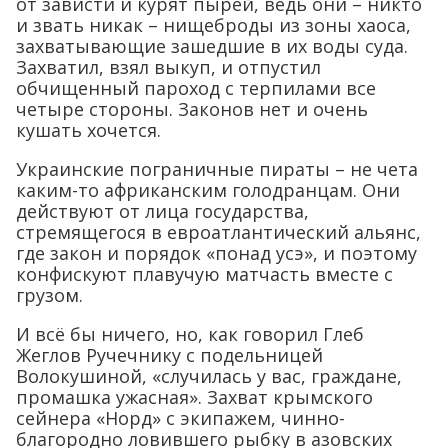
от зависти и курят пырей, ведь они – никто
и звать никак – нищеброды из зоны хаоса,
захватывающие зашедшие в их воды суда.
Захватил, взял выкуп, и отпустил
обчищенный пароход с терпилами все
четыре стороны. Законов нет и очень
кушать хочется.
Украинские пограничные пираты – не чета
каким-то африканским голодранцам. Они
действуют от лица государства,
стремящегося в евроатлантический альянс,
где закон и порядок «понад усэ», и поэтому
конфискуют плавучую матчасть вместе с
грузом.
И всё бы ничего, но, как говорил Глеб
Жеглов Ручечнику с подельницей
Волокушиной, «случилась у вас, граждане,
промашка ужасная». Захват крымского
сейнера «Норд» с экипажем, чинно-
благородно ловившего рыбку в азовских