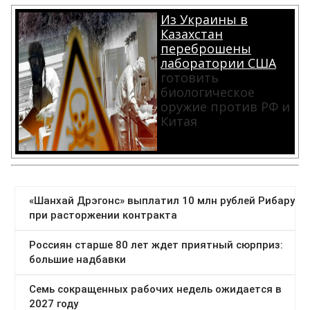
Из Украины в
Казахстан
переброшены
лаборатории США
готовить
биологическое
оружие против РФ и
Китая