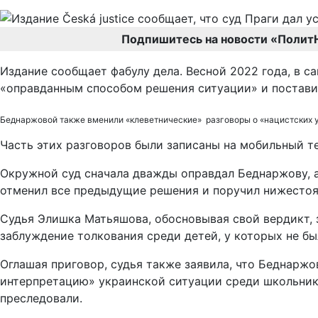
Подпишитесь на новости «Полит
Издание сообщает фабулу дела. Весной 2022 года, в с
«оправданным способом решения ситуации» и постави
Беднаржовой также вменили «клеветнические» разговоры о «нацистских ук
Часть этих разговоров были записаны на мобильный т
Окружной суд сначала дважды оправдал Беднаржову, а
отменил все предыдущие решения и поручил нижестоящ
Судья Элишка Матьяшова, обосновывая свой вердикт, 
заблуждение толкования среди детей, у которых не бы
Оглашая приговор, судья также заявила, что Беднарж
интерпретацию» украинской ситуации среди школьников
преследовали.