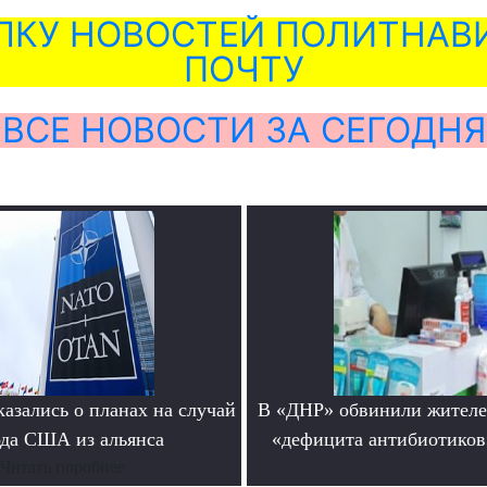
ЛКУ НОВОСТЕЙ ПОЛИТНАВИ
ПОЧТУ
ВСЕ НОВОСТИ ЗА СЕГОДНЯ
азались о планах на случай
В «ДНР» обвинили жителе
да США из альянса
«дефицита антибиотиков
Читать поробнее
.