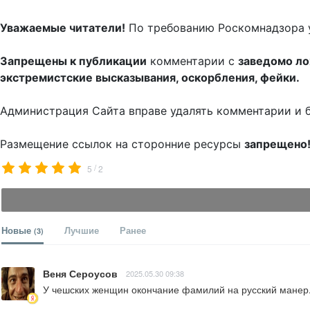
Уважаемые читатели!
По требованию Роскомнадзора 
Запрещены к публикации
комментарии с
заведомо л
экстремистские высказывания, оскорбления, фейки.
Администрация Сайта вправе удалять комментарии и 
Размещение ссылок на сторонние ресурсы
запрещено
/
5
2
Новые
Лучшие
Ранее
(3)
Веня Сероусов
2025.05.30 09:38
У чешских женщин окончание фамилий на русский манер.