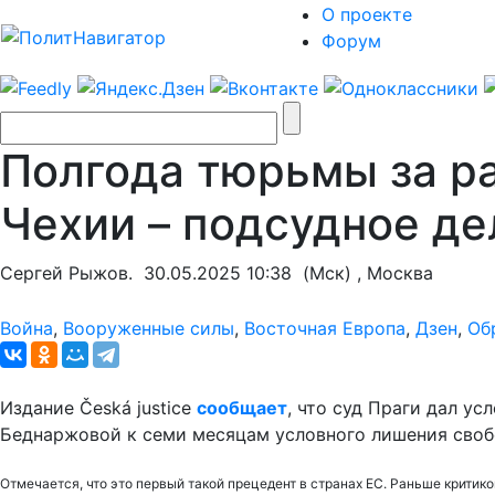
О проекте
Форум
Полгода тюрьмы за ра
Чехии – подсудное де
Сергей Рыжов.
30.05.2025 10:38
(Мск) , Москва
Война
,
Вооруженные силы
,
Восточная Европа
,
Дзен
,
Об
Издание Česká justice
сообщает
, что суд Праги дал у
Беднаржовой к семи месяцам условного лишения своб
Отмечается, что это первый такой прецедент в странах ЕС. Раньше крити