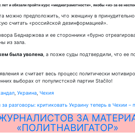
 лет и обязали пройти курс «медиаграмотности», якобы «из-за ее несп
екста можно предположить, что женщину в принудитель
кую считать «российской дезинформацией».
овора Беднаржова и ее сторонники «бурно отреагирова
ы из зала.
жем была уволена
, а позже суды подтвердили, что ее 
аявления и считает весь процесс политически мотивир
нних выборах от популистской партии Stačilo!
кандал
,
Украина
,
Чехия
за разговоры: критиковать Украину теперь в Чехии – 
ЖУРНАЛИСТОВ ЗА МАТЕРИ
«ПОЛИТНАВИГАТОР»