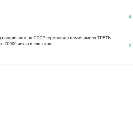
4
ред нападением на СССР германская армия имела ТРЕТЬ 
о 70000 чехов и словаков...
6