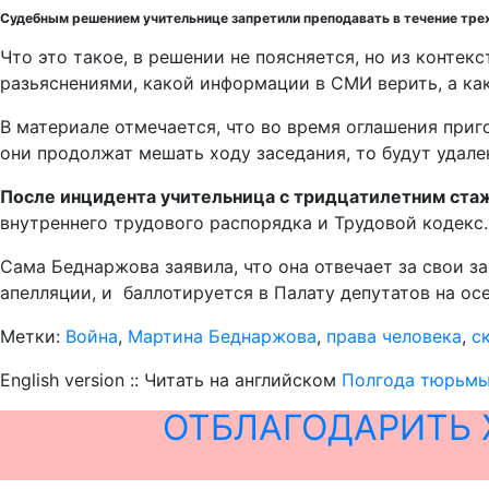
Судебным решением учительнице запретили преподавать в течение трех
Что это такое, в решении не поясняется, но из конт
разьяснениями, какой информации в СМИ верить, а ка
В материале отмечается, что во время оглашения приг
они продолжат мешать ходу заседания, то будут удален
После инцидента учительница с тридцатилетним ста
внутреннего трудового распорядка и Трудовой кодекс.
Сама Беднаржова заявила, что она отвечает за свои з
апелляции, и баллотируется в Палату депутатов на осе
Метки:
Война
,
Мартина Беднаржова
,
права человека
,
с
English version :: Читать на английском
Полгода тюрьмы 
ОТБЛАГОДАРИТЬ 