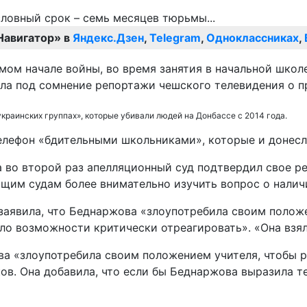
Навигатор» в
Яндекс.Дзен
,
Telegram
,
Одноклассниках
,
амом начале войны, во время занятия в начальной шко
ла под сомнение репортажи чешского телевидения о п
раинских группах», которые убивали людей на Донбассе с 2014 года.
елефон «бдительными школьниками», которые и донесли
 во второй раз апелляционный суд подтвердил свое ре
им судам более внимательно изучить вопрос о наличи
заявила, что Беднаржова «злоупотребила своим полож
ло возможности критически отреагировать». «Она взял
ова «злоупотребила своим положением учителя, чтобы
. Она добавила, что если бы Беднаржова выразила те 