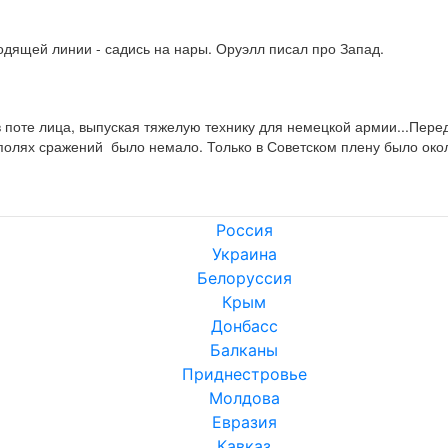
водящей линии - садись на нары. Оруэлл писал про Запад.
а в поте лица, выпуская тяжелую технику для немецкой армии...Пе
полях сражений  было немало. Только в Советском плену было окол
Россия
Украина
Белоруссия
Крым
Донбасс
Балканы
Приднестровье
Молдова
Евразия
Кавказ