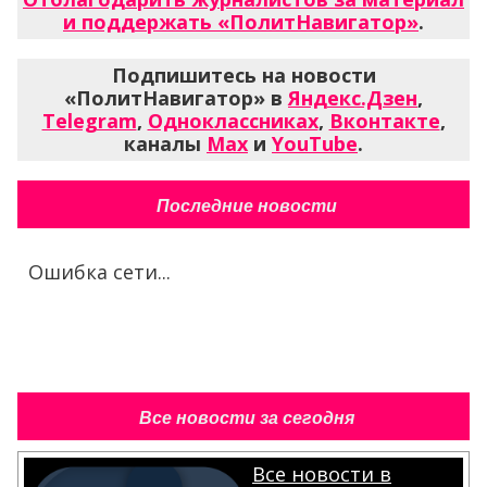
и поддержать «ПолитНавигатор»
.
Подпишитесь на новости
«ПолитНавигатор» в
Яндекс.Дзен
,
Telegram
,
Одноклассниках
,
Вконтакте
,
каналы
Max
и
YouTube
.
Последние новости
Ошибка сети...
Все новости за сегодня
Все новости в