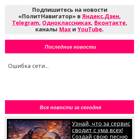
Подпишитесь на новости
«ПолитНавигатор» в
Яндекс.Дзен
,
Telegram
,
Одноклассниках
,
Вконтакте
,
каналы
Max
и
YouTube
.
Последние новости
Ошибка сети...
Все новости за сегодня
Узнай, что за сервис
сводит с ума всех!
Создай свою песню