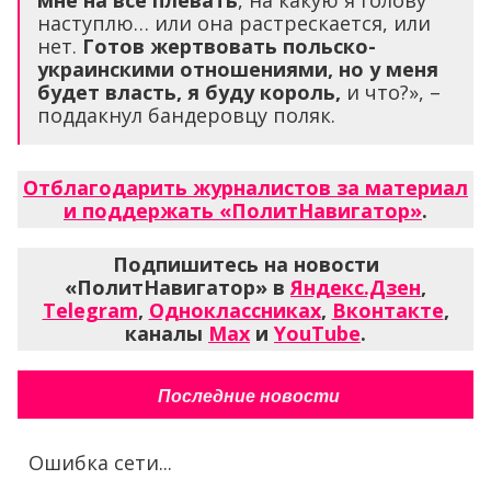
мне на всё плевать
, на какую я голову
наступлю… или она растрескается, или
нет.
Готов жертвовать польско-
украинскими отношениями, но у меня
будет власть, я буду король,
и что?», –
поддакнул бандеровцу поляк.
Отблагодарить журналистов за материал
и поддержать «ПолитНавигатор»
.
Подпишитесь на новости
«ПолитНавигатор» в
Яндекс.Дзен
,
Telegram
,
Одноклассниках
,
Вконтакте
,
каналы
Max
и
YouTube
.
Последние новости
Ошибка сети...