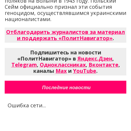
поляков на Волыни в 1943 году. Польский
Сейм официально признал эти события
геноцидом, осуществлявшимся украинскими
националистами.
Отблагодарить журналистов за материал
и поддержать «ПолитНавигатор»
.
Подпишитесь на новости
«ПолитНавигатор» в
Яндекс.Дзен
,
Telegram
,
Одноклассниках
,
Вконтакте
,
каналы
Max
и
YouTube
.
Последние новости
Ошибка сети...