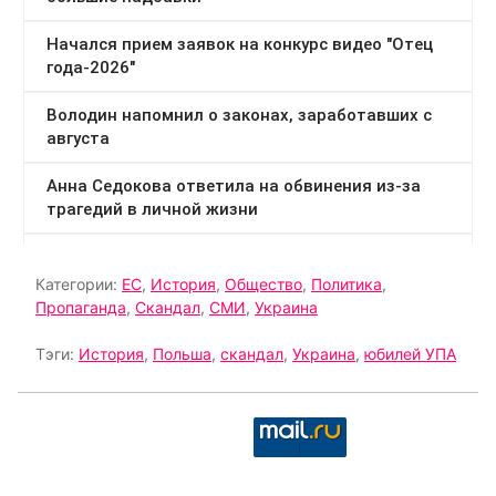
Категории:
ЕС
,
История
,
Общество
,
Политика
,
Пропаганда
,
Скандал
,
СМИ
,
Украина
Тэги:
История
,
Польша
,
скандал
,
Украина
,
юбилей УПА